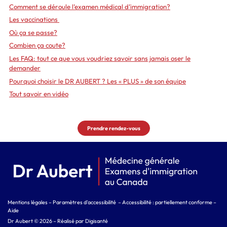
Comment se déroule l’examen médical d’immigration?
Les vaccinations
Où ça se passe?
Combien ça coute?
Les FAQ: tout ce que vous voudriez savoir sans jamais oser le
demander
Pourquoi choisir le DR AUBERT ? Les « PLUS » de son équipe
Tout savoir en vidéo
Prendre rendez-vous
Mentions légales
–
Paramètres d'accessibilité
–
Accessibilité : partiellement conforme
–
Aide
Dr Aubert
©
2026 – Réalisé par
Digisanté